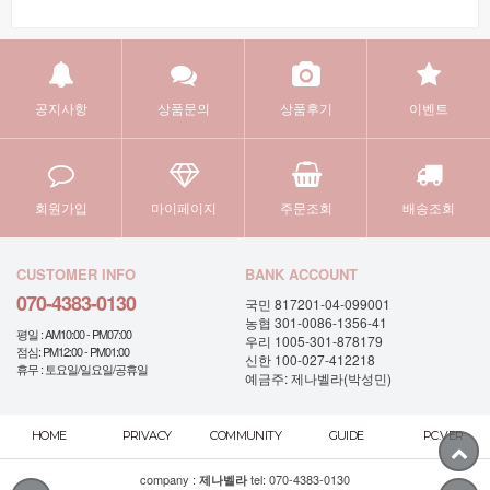
공지사항
상품문의
상품후기
이벤트
회원가입
마이페이지
주문조회
배송조회
CUSTOMER INFO
BANK ACCOUNT
070-4383-0130
국민 817201-04-099001
농협 301-0086-1356-41
평일 : AM10:00 - PM07:00
우리 1005-301-878179
점심: PM12:00 - PM01:00
신한 100-027-412218
휴무 : 토요일/일요일/공휴일
예금주: 제나벨라(박성민)
HOME
PRIVACY
COMMUNITY
GUIDE
PC.VER
company :
tel:
070-4383-0130
제나벨라