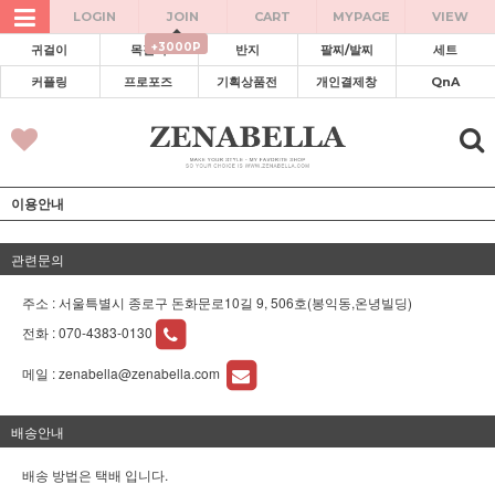
LOGIN
JOIN
CART
MYPAGE
VIEW
+3000P
귀걸이
목걸이
반지
팔찌/발찌
세트
커플링
프로포즈
기획상품전
개인결제창
QnA
이용안내
관련문의
주소 : 서울특별시 종로구 돈화문로10길 9, 506호(봉익동,온녕빌딩)
전화 :
070-4383-0130
메일 :
zenabella@zenabella.com
배송안내
배송 방법은 택배 입니다.