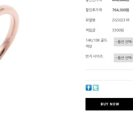
할인전가격
848,000
원
할인후가격
764,000원
모델명
ZGS0231R
적립금
3300원
14K/18K 골드
색상
반지 사이즈
BUY NOW