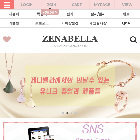
LOGIN
JOIN
CART
MYPAGE
VIEW
+3000P
귀걸이
목걸이
반지
팔찌/발찌
세트
커플링
프로포즈
기획상품전
개인결제창
QnA