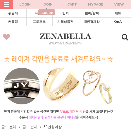
LOGIN
JOIN
CART
MYPAGE
VIEW
+3000P
귀걸이
목걸이
반지
팔찌/발찌
세트
커플링
프로포즈
기획상품전
개인결제창
QnA
골드 전체
골드 반지
50만원이상