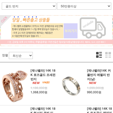
정렬
[제나벨라] 14K 18
[제나벨라]14K 커
K 로즈골드 조세핀
플반지 에멜리 반
반지
지(남)
1,186,000원
1,099,000원
1,068,000원
990,000원
[제나벨라] 14K 18
[제나벨라] 14K 18
K 럭셔리 큐빅 미
K 로즈골드 페데리