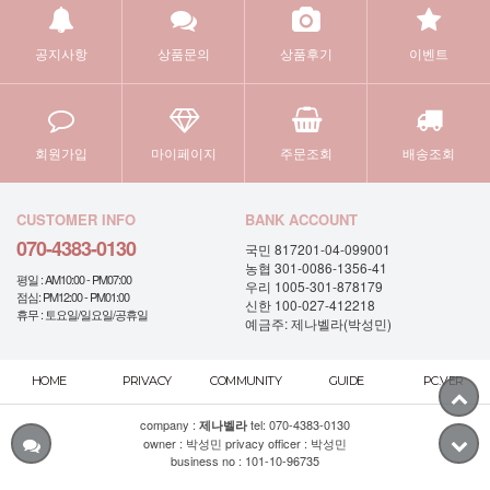
공지사항
상품문의
상품후기
이벤트
회원가입
마이페이지
주문조회
배송조회
CUSTOMER INFO
BANK ACCOUNT
070-4383-0130
국민 817201-04-099001
농협 301-0086-1356-41
평일 : AM10:00 - PM07:00
우리 1005-301-878179
점심: PM12:00 - PM01:00
신한 100-027-412218
휴무 : 토요일/일요일/공휴일
예금주: 제나벨라(박성민)
HOME
PRIVACY
COMMUNITY
GUIDE
PC.VER
company :
tel:
070-4383-0130
제나벨라
owner : 박성민 privacy officer : 박성민
business no : 101-10-96735
mail order license : 제 2011-서울종로-0828 호