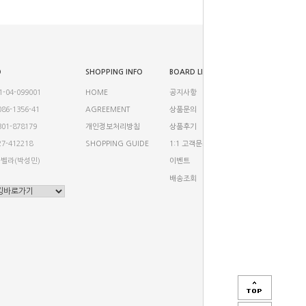
O
SHOPPING INFO
BOARD LIST
-04-099001
HOME
공지사항
86-1356-41
AGREEMENT
상품문의
01-878179
개인정보처리방침
상품후기
7-412218
SHOPPING GUIDE
1:1 고객문의
나벨라(박성민)
이벤트
배송조회