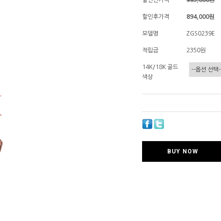
할인전가격
993,000
원
할인후가격
894,000원
모델명
ZGS0239E
적립금
2350원
14K/18K 골드
색상
BUY NOW